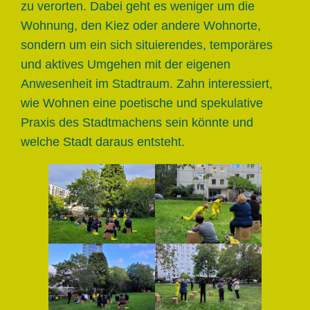
zu verorten. Dabei geht es weniger um die
Wohnung, den Kiez oder andere Wohnorte,
sondern um ein sich situierendes, temporäres
und aktives Umgehen mit der eigenen
Anwesenheit im Stadtraum. Zahn interessiert,
wie Wohnen eine poetische und spekulative
Praxis des Stadtmachens sein könnte und
welche Stadt daraus entsteht.